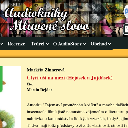
Recenze
Tvůrci
O AudioStory
Obchod
Markéta Zinnerová
Čtyři uši na mezi (Hejásek a Jujdásek)
Čte:
Martin Dejdar
Autorku "Tajemství proutěného košíku" a mnoha dalších 
inscenací a filmů jistě nemusíme zájemcům o literaturu př
nahrávka o kamarádství a lidských vztazích, i když jejím
Ti dva mají totiž představy o životě, vlastnosti, ctnosti i