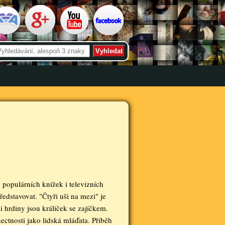
populárních knížek i televizních
edstavovat. "Čtyři uši na mezi" je
i hrdiny jsou králíček se zajíčkem.
 nectnosti jako lidská mláďata. Příběh