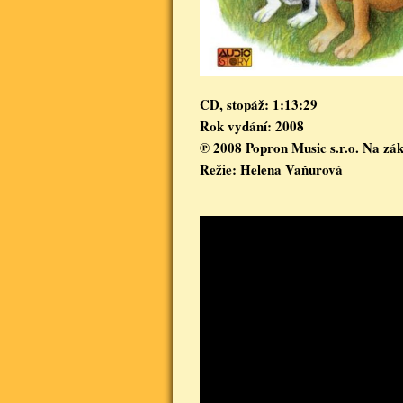
CD, stopáž: 1:13:29    

Rok vydání: 2008

℗ 2008 Popron Music s.r.o. Na zákl
Režie: Helena Vaňurová