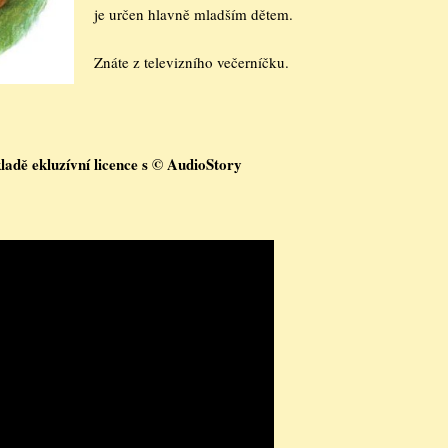
je určen hlavně mladším dětem.
Znáte z televizního večerníčku.
adě ekluzívní licence s © AudioStory  
