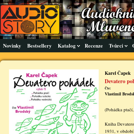
Novinky
Bestsellery
Katalog
Recenze
Tvůrci
Karel Čapek
Devatero po
Čte:
Vlastimil Brods
(Pohádka ptačí
Kniha Devatero
1931, v období 