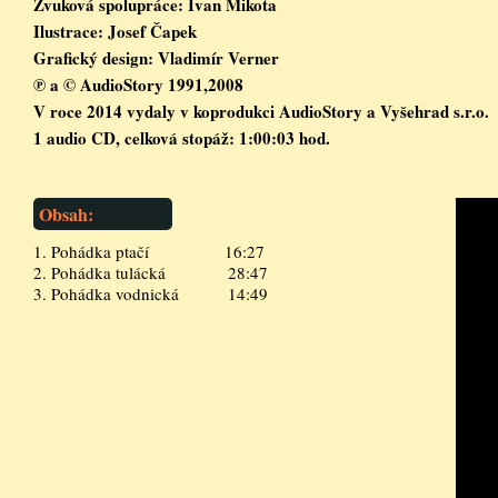
Zvuková spolupráce: Ivan Mikota

Ilustrace: Josef Čapek

Grafický design: Vladimír Verner

℗ a © AudioStory 1991,2008

V roce 2014 vydaly v koprodukci AudioStory a Vyšehrad s.r.o.

1 audio CD, celková stopáž: 1:00:03 hod.
Obsah:
1. Pohádka ptačí                 16:27 

2. Pohádka tulácká              28:47

3. Pohádka vodnická           14:49