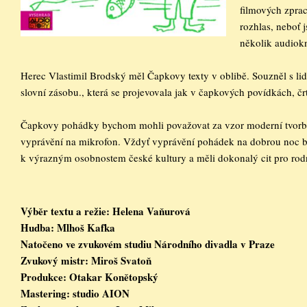
filmových zpra
rozhlas, neboť 
několik audiok
Herec Vlastimil Brodský měl Čapkovy texty v oblibě. Souzněl s lidst
slovní zásobu., která se projevovala jak v čapkových povídkách, čr
Čapkovy pohádky bychom mohli považovat za vzor moderní tvorby 
vyprávění na mikrofon. Vždyť vyprávění pohádek na dobrou noc bylo
k výrazným osobnostem české kultury a měli dokonalý cit pro rod
Výběr textu a režie: Helena Vaňurová

Hudba: Mlhoš Kafka

Natočeno ve zvukovém studiu Národního divadla v Praze

Zvukový mistr: Miroš Svatoň

Produkce: Otakar Konětopský

Mastering: studio AION
