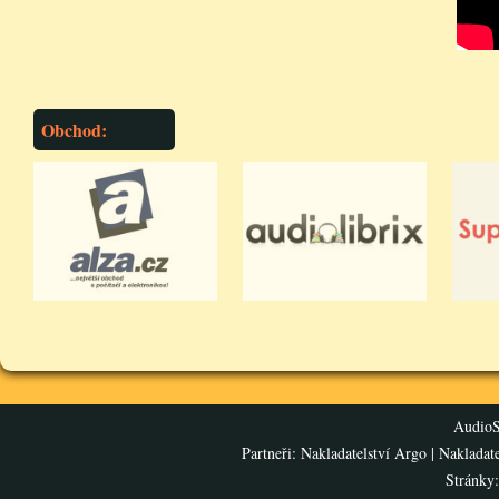
Obchod:
AudioS
Partneři:
Nakladatelství Argo
|
Nakladat
Stránky