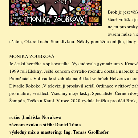
Brok je jezevčí
štěně voříška j
nejen pro srnky,
ovšem může vidě
ušatou, Okurcií nebo Smradivkou. Někdy pomůžou oni jim, jindy je
MONIKA ZOUBKOVÁ
Je česká herečka a spisovatelka. Vystudovala gymnázium v Krnov
1999 rolí Elektry. Ještě koncem čtvrtého ročníku dostala nabídku 
Proměnách. V divadle si zahrála například ve hrách Helverova noc,
Divadle Rokoko .V televizi ji proslavil seriál Ordinace v růžové z
pro malíře , seriálech Všechny moje lásky, Specialisté, Černé vdovy
Šampón, Tečka a Karel. V roce 2020 vydala knížku pro děti Brok, F
režie: Jindřiška Nováková

záznam zvuku a střih: Daniel Tůma

výsledný mix a mastering: Ing. Tomáš Gsöllhofer
