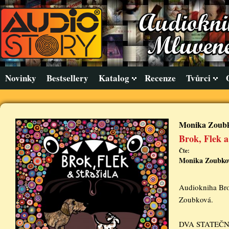
Novinky
Bestsellery
Katalog
Recenze
Tvůrci
Monika Zoub
Brok, Flek a
Čte:
Monika Zoubko
Audiokniha Brok
Zoubková.
DVA STATEČN