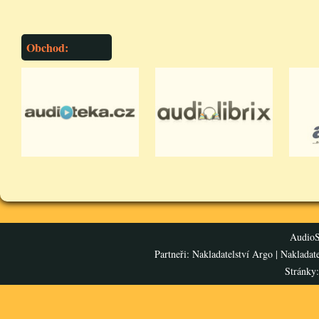
Obchod:
AudioS
Partneři:
Nakladatelství Argo
|
Nakladat
Stránky