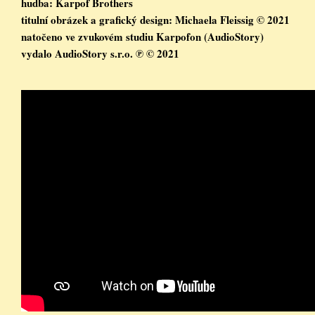
hudba: Karpof Brothers

titulní obrázek a grafický design: Michaela Fleissig © 2021

natočeno ve zvukovém studiu Karpofon (AudioStory)

vydalo AudioStory s.r.o. ℗ © 2021