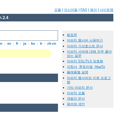
모듈
|
지시어들
|
FAQ
|
용어
|
사이트맵
 2.4
발표문
아파치 웹서버 사용하기
en
|
es
|
fr
|
ja
|
ko
|
tr
|
zh-cn
아파치 가상호스트 문서
아파치 서버에 대해 자주 물어
보는 질문
아파치 SSL/TLS 암호화
지침서, 투토리얼, HowTo
플래폼별 설명
아파치 웹서버와 지원 프로그
램
기타 아파치 문서
아파치 모듈
개발자 문서
용어와 색인