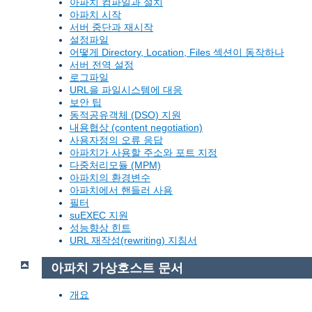
아파치 컴파일과 설치
아파치 시작
서버 중단과 재시작
설정파일
어떻게 Directory, Location, Files 섹션이 동작하나
서버 전역 설정
로그파일
URL을 파일시스템에 대응
보안 팁
동적공유객체 (DSO) 지원
내용협상 (content negotiation)
사용자정의 오류 응답
아파치가 사용할 주소와 포트 지정
다중처리모듈 (MPM)
아파치의 환경변수
아파치에서 핸들러 사용
필터
suEXEC 지원
성능향상 힌트
URL 재작성(rewriting) 지침서
아파치 가상호스트 문서
개요